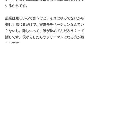
いるからです。
起業は難しいって言うけど、それはやってないから
難しく感じるだけで、実際モチベーションなんてい
らないし。難しいって、誰が決めてんだろう？って
話しです。僕からしたらサラリーマンになる方が難
しいです。
お母さんが自分でビジネスをして、本当にぶっ倒れ
るんじゃないかっ!?て、くらいに頑張ってるのを見
ていたから「頑張る」の言葉の範囲が広がりまし
た。
こんな考えになったのもお母さんがいたからだと思
うし、ホント、感謝していますね。