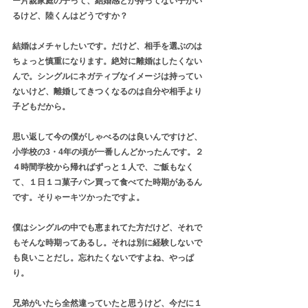
ー片親家庭の子って、結婚感とか持ってない子がい
るけど、陸くんはどうですか？
結婚はメチャしたいです。だけど、相手を選ぶのは
ちょっと慎重になります。絶対に離婚はしたくない
んで。シングルにネガティブなイメージは持ってい
ないけど、離婚してきつくなるのは自分や相手より
子どもだから。
思い返して今の僕がしゃべるのは良いんですけど、
小学校の3・4年の頃が一番しんどかったんです。２
４時間学校から帰ればずっと１人で、ご飯もなく
て、１日１コ菓子パン買って食べてた時期があるん
です。そりゃーキツかったですよ。
僕はシングルの中でも恵まれてた方だけど、それで
もそんな時期ってあるし。それは別に経験しないで
も良いことだし。忘れたくないですよね、やっぱ
り。
兄弟がいたら全然違っていたと思うけど、今だに１