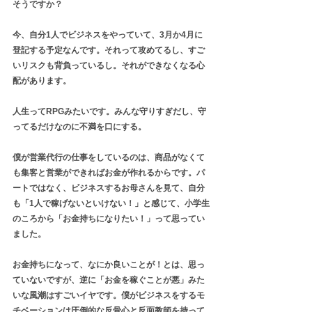
そうですか？
今、自分1人でビジネスをやっていて、3月か4月に
登記する予定なんです。それって攻めてるし、すご
いリスクも背負っているし。それができなくなる心
配があります。
人生ってRPGみたいです。みんな守りすぎだし、守
ってるだけなのに不満を口にする。
僕が営業代行の仕事をしているのは、商品がなくて
も集客と営業ができればお金が作れるからです。パ
ートではなく、ビジネスするお母さんを見て、自分
も「1人で稼げないといけない！」と感じて、小学生
のころから「お金持ちになりたい！」って思ってい
ました。
お金持ちになって、なにか良いことが！とは、思っ
ていないですが、逆に「お金を稼ぐことが悪」みた
いな風潮はすごいイヤです。僕がビジネスをするモ
チベーションは圧倒的な反骨心と反面教師を持って