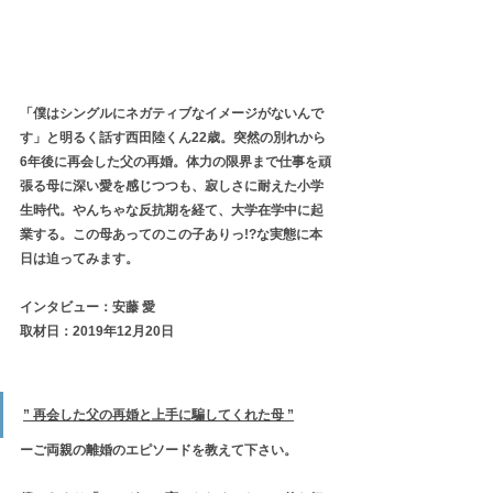
「僕はシングルにネガティブなイメージがないんで
す」と明るく話す西田陸くん22歳。突然の別れから
6年後に再会した父の再婚。体力の限界まで仕事を頑
張る母に深い愛を感じつつも、寂しさに耐えた小学
生時代。やんちゃな反抗期を経て、大学在学中に起
業する。この母あってのこの子ありっ!?な実態に本
日は迫ってみます。
インタビュー：安藤 愛
取材日：2019年12月20日
” 再会した父の再婚と上手に騙してくれた母 ”
ーご両親の離婚のエピソードを教えて下さい。