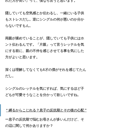
れた方が良い」って、僕なら言うと思います。
隠していても空気感とか伝わるし、一緒にいる子供
もストレスだし。逆にシングルの何が悪いのか分か
らないですもん。
両親が揉めていることが、隠していても子供にはホ
ント伝わるんです。「片親」って言うレッテルを気
にする前に、親の不仲を感じさせてる事を気にした
方がよいと思います。
深くは理解してなくても6才の僕がそれを感じてたん
だし。
シングルのレッテルを気にすれば、気にするほど子
どもが可愛そうなことを分かって欲しいですね。
“ 縛るからこじれる？息子の反抗期とその後の心配 ”
ー息子の反抗期で悩むお母さんが多いんだけど、そ
の辺に関して何かありますか？