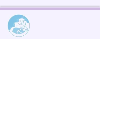
東京の平日夕食つきシングルマザー
​下宿
MANAHOUSE上用賀​​
東京のペット可シングルマザー
​シェアハウス
MANAHOUSE桜丘
全国のシングルマザーシェアハウス
マザーポート
運営会社
シングルズキッズ株式会社
お問い合わせ
E-mail